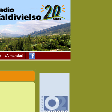
V
¡A mandar!