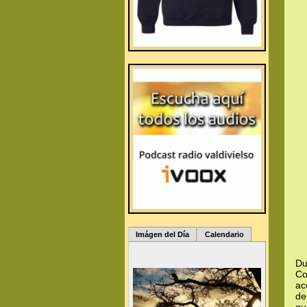
Imágen del Día
Calendario
Du
Co
ac
de