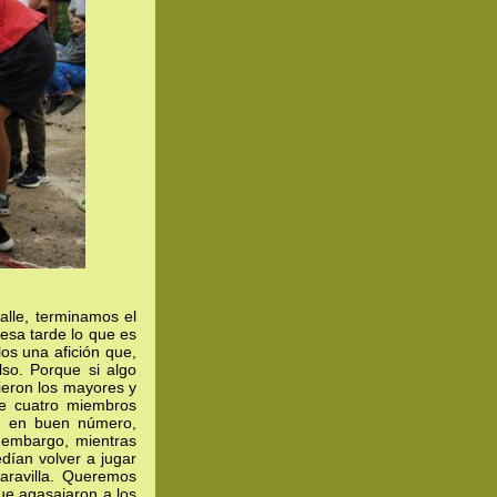
alle, terminamos el
esa tarde lo que es
los una afición que,
so. Porque si algo
ieron los mayores y
de cuatro miembros
, en buen número,
 embargo, mientras
dían volver a jugar
aravilla. Queremos
ue agasajaron a los