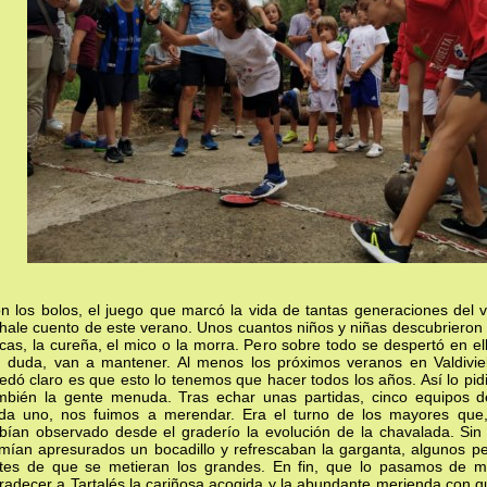
n los bolos, el juego que marcó la vida de tantas generaciones del v
hale cuento de este verano. Unos cuantos niños y niñas descubrieron 
 cas, la cureña, el mico o la morra. Pero sobre todo se despertó en el
n duda, van a mantener. Al menos los próximos veranos en Valdiviel
edó claro es que esto lo tenemos que hacer todos los años. Así lo pid
mbién la gente menuda. Tras echar unas partidas, cinco equipos 
da uno, nos fuimos a merendar. Era el turno de los mayores que
bían observado desde el graderío la evolución de la chavalada. Sin
mían apresurados un bocadillo y refrescaban la garganta, algunos pe
tes de que se metieran los grandes. En fin, que lo pasamos de m
radecer a Tartalés la cariñosa acogida y la abundante merienda con q