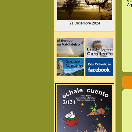
qu
Aq
.
21 Diciembre
2024
.
.
.
.
.