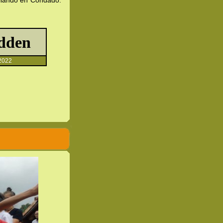
ilando en Condado.
022