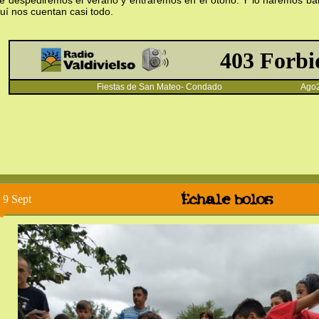
e despediremos el verano y entraremos en el otoño. Y lo haremos ba
uí nos cuentan casi todo.
Fiestas de San Mateo- Condado Ago2
Échale bolos
9 Sept