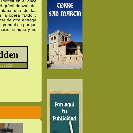
 Purcell en el once
el grácil danzar del
entaba una de las
e la ópera "Dido y
utar de otra entrega
llega aquí es porque
ació Enrique y no
go2022