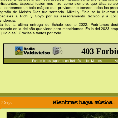
rticipantes. Especial ilusión nos hizo, como siempre, que Elisa se ace
nal, sorteamos un bolo mágico que previamente tocaron todos los pre
nografía de Moisès Díaz fue sorteada. Mikel y Elaia se la llevaron
peciales a Richi y Goyo por su asesoramiento técnico y a Loli
tendencia.
ta fue la última entrega de Échale cuento 2022. Podríamos dec
nsando en la del año que viene pero mentiríamos. En la del 2023 em
 julio o así. Gracias a tantos por todo.
Échale bolos: jugando en Tartalés de los Montes Ag
Mientras haya música...
7 Sept