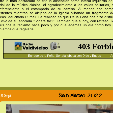
tre lo más destacado se citó la alineación como lateral izquierdo de
icial de la música clásica, el agradecimiento a los valles solitarios, 
nferenciante o el estampado de su camisa. Al menos eso com
istentes mientras se alejaba de la iglesia silbando un fragmento d
eas" del citado Purcell. La realidad es que De la Peña nos hizo disfr
 vivo de su añorada "Sonata fácil". También que si hoy, con retraso, 
us nos la reclamó hace poco y por que además un día como hoy n
bíamos qué regalarle.
Enrique de la Peña: Sonata tobesa con Dido y Eneas A
San Mateo 2022
19 Sept